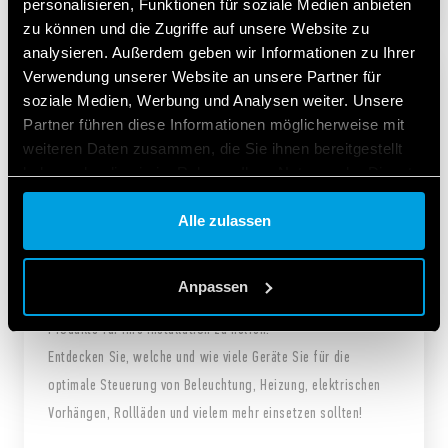
personalisieren, Funktionen für soziale Medien anbieten
zu können und die Zugriffe auf unsere Website zu
analysieren. Außerdem geben wir Informationen zu Ihrer
Verwendung unserer Website an unsere Partner für
soziale Medien, Werbung und Analysen weiter. Unsere
Partner führen diese Informationen möglicherweise mit
weiteren Daten zusammen, die Sie ihnen bereitgestellt
haben oder die sie im Rahmen Ihrer Nutzung der Dienste
gesammelt haben.
KONFIGURATIONSTOOL FÜR
Alle zulassen
PRODUKTE IM WOHN- UND GESCHÄFTSBEREICH
Cookie policy.
Anpassen
Das ideale Werkzeug, um Ihnen bei der Auswahl geeigneter
Produkte für Ihre Installation zu helfen.
Entdecken Sie, welche und wie viele Geräte Sie für die
optimale Steuerung von Beleuchtung, Heizung, elektrischen
Vorhängen, Rollläden und vielem mehr einsetzen sollten!